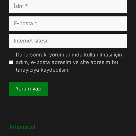
İsim
E-
posta
İnternet
sitesi
Daha sonraki yorumlarımda kullanılması için
adım, e-posta adresim ve site adresim bu
tarayıcıya kaydedilsin.
Artemabet