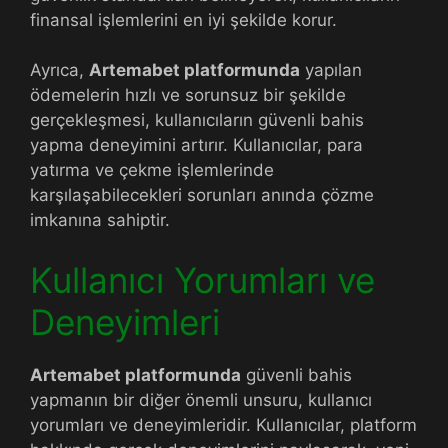
finansal işlemlerini en iyi şekilde korur.
Ayrıca,
Artemabet platformunda
yapılan
ödemelerin hızlı ve sorunsuz bir şekilde
gerçekleşmesi, kullanıcıların güvenli bahis
yapma deneyimini artırır. Kullanıcılar, para
yatırma ve çekme işlemlerinde
karşılaşabilecekleri sorunları anında çözme
imkanına sahiptir.
Kullanıcı Yorumları ve
Deneyimleri
Artemabet platformunda
güvenli bahis
yapmanın bir diğer önemli unsuru, kullanıcı
yorumları ve deneyimleridir. Kullanıcılar, platform