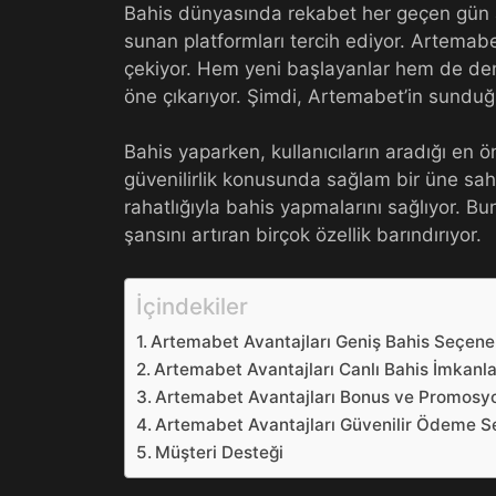
Bahis dünyasında rekabet her geçen gün ar
sunan platformları tercih ediyor. Artemab
çekiyor. Hem yeni başlayanlar hem de deney
öne çıkarıyor. Şimdi, Artemabet’in sunduğu
Bahis yaparken, kullanıcıların aradığı en ö
güvenilirlik konusunda sağlam bir üne sahip
rahatlığıyla bahis yapmalarını sağlıyor. B
şansını artıran birçok özellik barındırıyor.
İçindekiler
Artemabet Avantajları Geniş Bahis Seçene
Artemabet Avantajları Canlı Bahis İmkanla
Artemabet Avantajları Bonus ve Promosy
Artemabet Avantajları Güvenilir Ödeme S
Müşteri Desteği