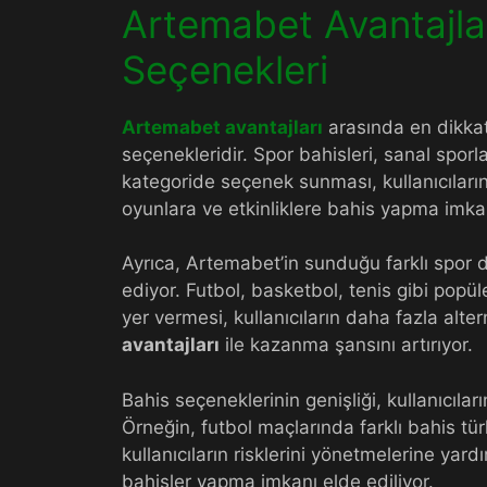
Artemabet Avantajla
Seçenekleri
Artemabet avantajları
arasında en dikkat
seçenekleridir. Spor bahisleri, sanal sporla
kategoride seçenek sunması, kullanıcıların ilg
oyunlara ve etkinliklere bahis yapma imkan
Ayrıca, Artemabet’in sunduğu farklı spor dall
ediyor. Futbol, basketbol, tenis gibi popül
yer vermesi, kullanıcıların daha fazla alte
avantajları
ile kazanma şansını artırıyor.
Bahis seçeneklerinin genişliği, kullanıcılar
Örneğin, futbol maçlarında farklı bahis tür
kullanıcıların risklerini yönetmelerine yard
bahisler yapma imkanı elde ediliyor.