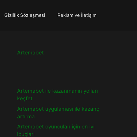
Gizlilik Sözleşmesi
Reklam ve İletişim
Artemabet
Artemabet ile kazanmanın yolları
keşfet
Artemabet uygulaması ile kazanç
artırma
Artemabet oyuncuları için en iyi
ipuçları