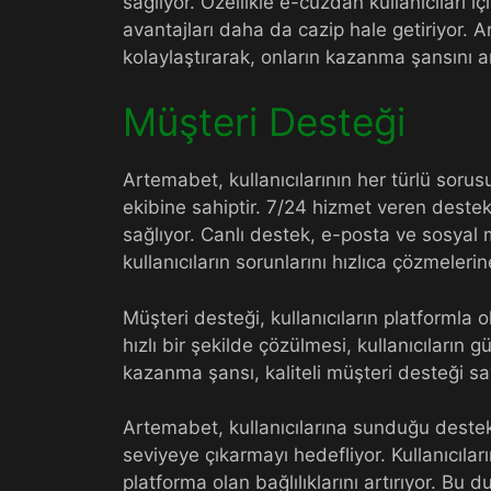
sağlıyor. Özellikle e-cüzdan kullanıcıları i
avantajları daha da cazip hale getiriyor. A
kolaylaştırarak, onların kazanma şansını ar
Müşteri Desteği
Artemabet, kullanıcılarının her türlü soru
ekibine sahiptir. 7/24 hizmet veren destek 
sağlıyor. Canlı destek, e-posta ve sosyal 
kullanıcıların sorunlarını hızlıca çözmeleri
Müşteri desteği, kullanıcıların platformla 
hızlı bir şekilde çözülmesi, kullanıcıların gü
kazanma şansı, kaliteli müşteri desteği s
Artemabet, kullanıcılarına sunduğu destek 
seviyeye çıkarmayı hedefliyor. Kullanıcıları
platforma olan bağlılıklarını artırıyor. B