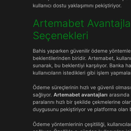
kullanıcı dostu yaklaşımını pekiştiriyor.
Artemabet Avantajla
Seçenekleri
Bahis yaparken güvenilir ödeme yöntemleri
beklentilerinden biridir. Artemabet, kullan
sunarak, bu beklentiyi karşılıyor. Banka ha
kullanıcıların istedikleri gibi işlem yapmalar
Ödeme süreçlerinin hızlı ve güvenli olması,
sağlıyor.
Artemabet avantajları
arasında y
paralarını hızlı bir şekilde çekmelerine ol
duygusunu pekiştiriyor ve platforma olan bağ
Ödeme yöntemlerinin çeşitliliği, kullanıcıl