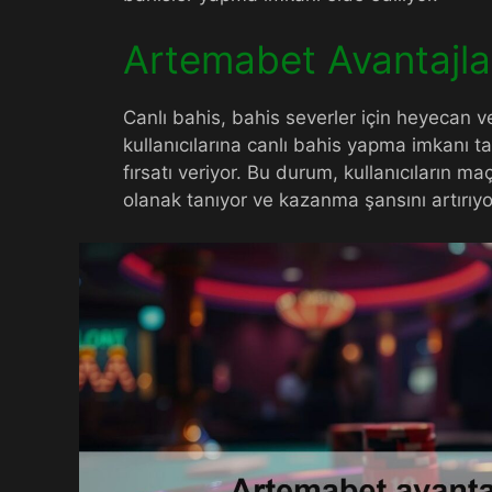
Artemabet Avantajlar
Canlı bahis, bahis severler için heyecan 
kullanıcılarına canlı bahis yapma imkanı t
fırsatı veriyor. Bu durum, kullanıcıların m
olanak tanıyor ve kazanma şansını artırıyo