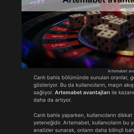
Artemabet avan
Canlı bahis bölümünde sunulan oranlar, g
gösteriyor. Bu da kullanıcıların, maçın ak
sağlıyor.
Artemabet avantajları
ile kazan
daha da artıyor.
Canlı bahis yaparken, kullanıcıların dikka
yeteneğidir. Artemabet, kullanıcıların bu yet
analizler sunarak, onların daha bilinçli ba