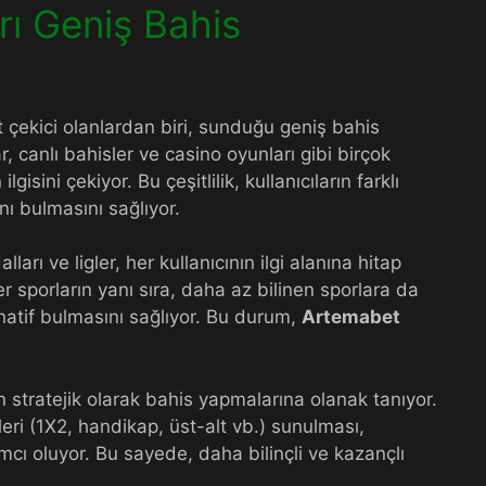
rı Geniş Bahis
 çekici olanlardan biri, sunduğu geniş bahis
r, canlı bahisler ve casino oyunları gibi birçok
isini çekiyor. Bu çeşitlilik, kullanıcıların farklı
ı bulmasını sağlıyor.
arı ve ligler, her kullanıcının ilgi alanına hitap
er sporların yanı sıra, daha az bilinen sporlara da
rnatif bulmasını sağlıyor. Bu durum,
Artemabet
ın stratejik olarak bahis yapmalarına olanak tanıyor.
leri (1X2, handikap, üst-alt vb.) sunulması,
ımcı oluyor. Bu sayede, daha bilinçli ve kazançlı