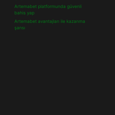
Artemabet platformunda güvenli
bahis yap
Artemabet avantajları ile kazanma
şansı