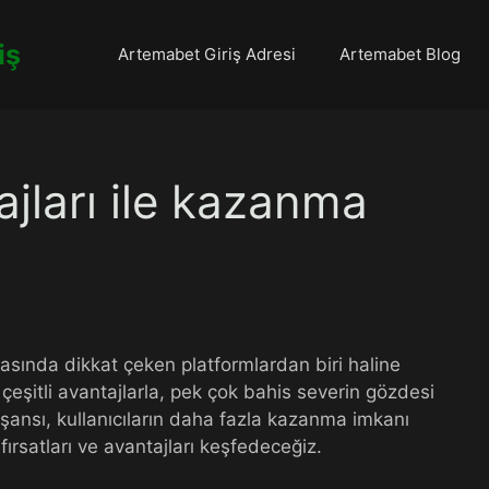
iş
Artemabet Giriş Adresi
Artemabet Blog
jları ile kazanma
asında dikkat çeken platformlardan biri haline
çeşitli avantajlarla, pek çok bahis severin gözdesi
ansı, kullanıcıların daha fazla kazanma imkanı
ırsatları ve avantajları keşfedeceğiz.